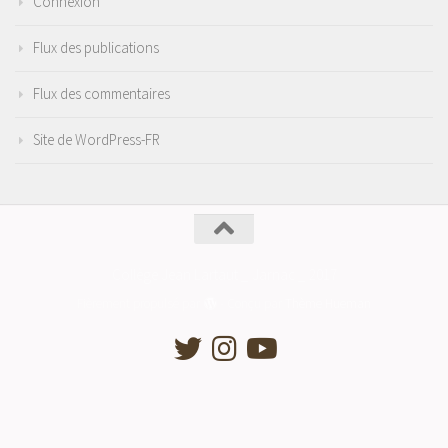
Connexion
Flux des publications
Flux des commentaires
Site de WordPress-FR
Collège Jean Lartaut _ Jarnac _ 2017
Fièrement propulsé par
- Conçu par
Thème Hueman