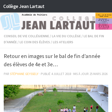
Collège Jean Lartaut
Skip to content
CONSEIL DE VIE COLLÉGIENNE
/
LA VIE DU COLLÈGE
/
LE BAL DE FIN
D'ANNÉE
/
LE COIN DES ÉLÈVES
/
LES ATELIERS
Retour en images sur le bal de fin d’année
des élèves de 4e et 3e…
PAR
STÉPHANE GEYSSELY
· PUBLIÉ
4 JUILLET 2018
· MIS À JOUR
25 MARS 2026