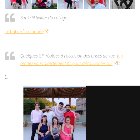
Sur le fil twitter du collège :
Le bal de fin d’année
Quelques GIF réalisés à l’occasion des prises de vue (
ou
rendez vous directement ICI pour découvrir les GIF
) :
1.