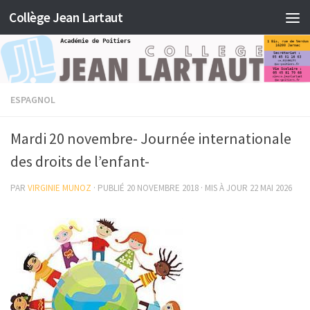
Collège Jean Lartaut
Skip to content
ESPAGNOL
Mardi 20 novembre- Journée internationale
des droits de l’enfant-
PAR
VIRGINIE MUNOZ
· PUBLIÉ
20 NOVEMBRE 2018
· MIS À JOUR
22 MAI 2026