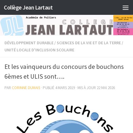
Collège Jean Lartaut
Skip to content
DÉVELOPPEMENT DURABLE
/
SCIENCES DE LA VIE ET DE LA TERRE
/
UNITÉ LOCALE D'INCLUSION SCOLAIRE
Et les vainqueurs du concours de bouchons
6èmes et ULIS sont….
PAR
CORINNE DUMAIS
· PUBLIÉ
4 MARS 2019
· MIS À JOUR
22 MAI 2026