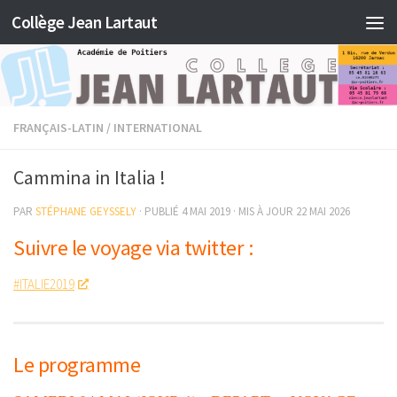
Collège Jean Lartaut
Skip to content
FRANÇAIS-LATIN
/
INTERNATIONAL
Cammina in Italia !
PAR
STÉPHANE GEYSSELY
· PUBLIÉ
4 MAI 2019
· MIS À JOUR
22 MAI 2026
Suivre le voyage via twitter :
#ITALIE2019
Le programme