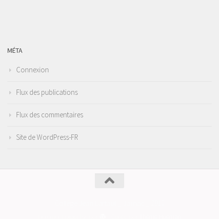
MÉTA
Connexion
Flux des publications
Flux des commentaires
Site de WordPress-FR
Collège Jean Lartaut _ Jarnac _ 2017
Fièrement propulsé par
- Conçu par
Thème Hueman