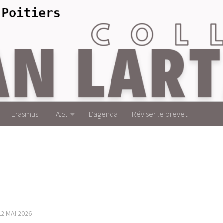
Erasmus+
A.S.
L’agenda
Réviser le brevet
22 MAI 2026