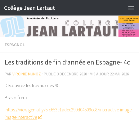
Collège Jean Lartaut
Skip to content
ESPAGNOL
Les traditions de fin d’année en Espagne- 4c
PAR
VIRGINIE MUNOZ
· PUBLIÉ
3 DÉCEMBRE 2020
· MIS À JOUR
22 MAI 2026
Découvrez les travaux des 4C!
Bravo à eux
!
https://view.genial.ly/5fc653c1adec290d04509cc8/interactive-image-
image-interactive