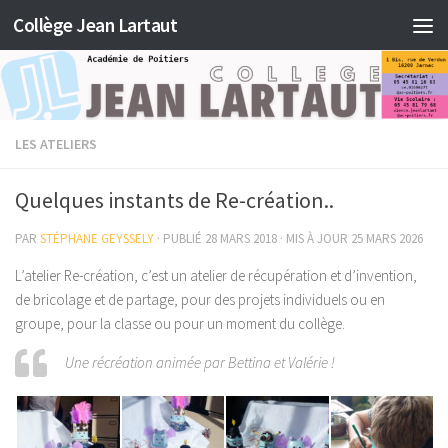
Collège Jean Lartaut
Skip to content
LES ATELIERS
Quelques instants de Re-création..
PAR
STÉPHANE GEYSSELY
· PUBLIÉ
28 MARS 2018
· MIS À JOUR
25 MARS 2026
L’atelier Re-création, c’est un atelier de récupération et d’invention,
de bricolage et de partage, pour des projets individuels ou en
groupe, pour la classe ou pour un moment du collège.
Une récréation animée par Bettina et Valérie !