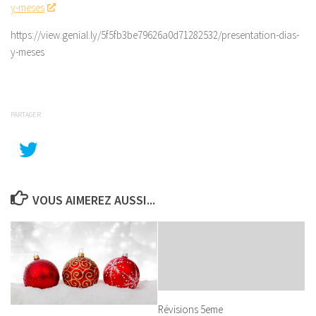
y-meses
https://view.genial.ly/5f5fb3be79626a0d71282532/presentation-dias-
y-meses
PARTAGER
VOUS AIMEREZ AUSSI...
Révisions 5eme