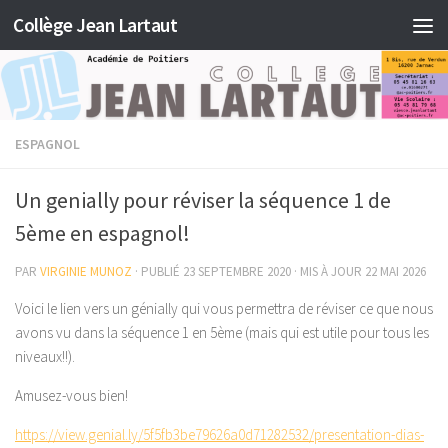
Collège Jean Lartaut
Skip to content
ESPAGNOL
Un genially pour réviser la séquence 1 de
5ème en espagnol!
PAR
VIRGINIE MUNOZ
· PUBLIÉ
23 SEPTEMBRE 2020
· MIS À JOUR
22 MAI 2026
Voici le lien vers un génially qui vous permettra de réviser ce que nous
avons vu dans la séquence 1 en 5ème (mais qui est utile pour tous les
niveaux!!).
Amusez-vous bien!
https://view.genial.ly/5f5fb3be79626a0d71282532/presentation-dias-