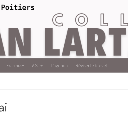
Erasmus+
A.S.
L’agenda
Réviser le brevet
ai