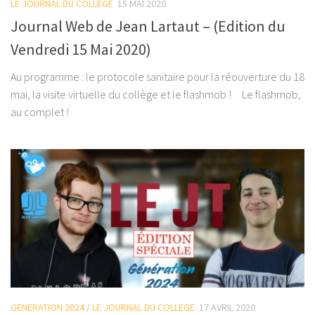
LE JOURNAL DU COLLEGE
15 MAI 2020
Journal Web de Jean Lartaut – (Edition du
Vendredi 15 Mai 2020)
Au programme : le protocole sanitaire pour la réouverture du 18
mai, la visite virtuelle du collège et le flashmob ! Le flashmob,
au complet !
GENERATION 2024
/
LE JOURNAL DU COLLEGE
17 AVRIL 2020