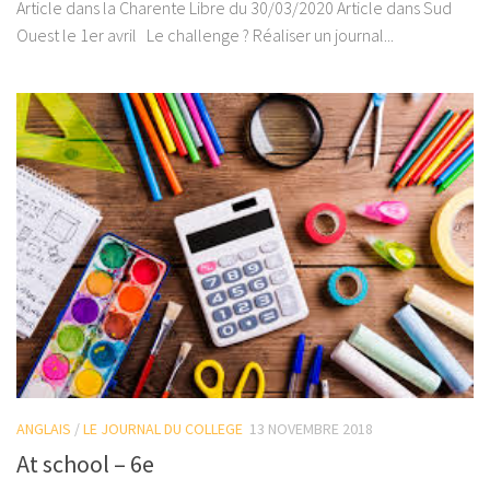
Article dans la Charente Libre du 30/03/2020 Article dans Sud
Ouest le 1er avril Le challenge ? Réaliser un journal...
ANGLAIS
/
LE JOURNAL DU COLLEGE
13 NOVEMBRE 2018
At school – 6e