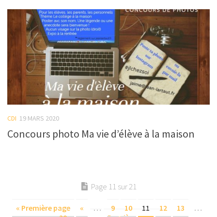
CDI
19 MARS 2020
Concours photo Ma vie d’élève à la maison
Page 11 sur 21
« Première page
«
…
9
10
11
12
13
…