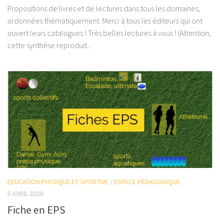
Propositions de livres et de lectures dans tous les domaines,
ordonnées thématiquement. Merci à tous les éditeurs qui ont
ouvert leurs catalogues ! Très belles lectures à vous ! (Attention,
cette synthèse reproduit...
EDUCATION PHYSIQUE ET SPORTIVE
/
ESPACE PÉDAGOGIQUE
5 AVRIL 2020
Fiche en EPS