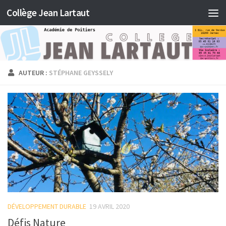
Collège Jean Lartaut
Skip to content
AUTEUR :
STÉPHANE GEYSSELY
DÉVELOPPEMENT DURABLE
19 AVRIL 2020
Défis Nature