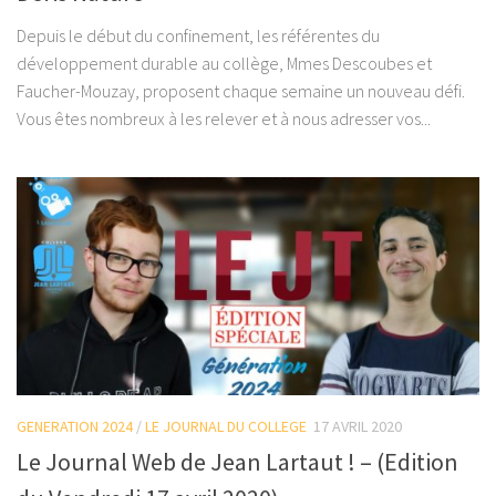
Depuis le début du confinement, les référentes du
développement durable au collège, Mmes Descoubes et
Faucher-Mouzay, proposent chaque semaine un nouveau défi.
Vous êtes nombreux à les relever et à nous adresser vos...
GENERATION 2024
/
LE JOURNAL DU COLLEGE
17 AVRIL 2020
Le Journal Web de Jean Lartaut ! – (Edition