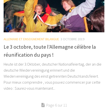
ALLEMAND ET ENSEIGNEMENT BILANGUE
3 OCTOBRE 2019
Le 3 octobre, toute l’Allemagne célèbre la
réunification du pays !
Heute ist der 3.Oktober, deutscher Nationalfeiertag, der an die
deutsche Wiedervereinigung erinnert und die
Wiedervereinigung des einst getrennten Deutschlands feiert.
Pour mieux comprendre , vous pouvez commencer par cette
video : Saurez-vous maintenant...
Page 6 sur 11