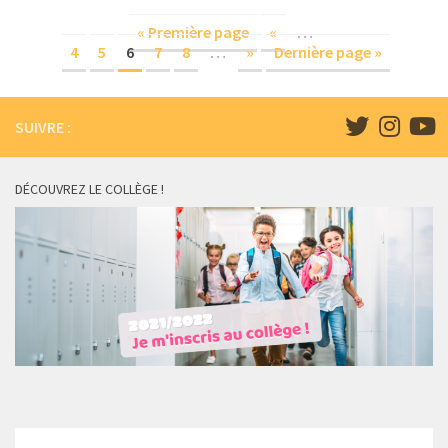
« Première page
«
…
4
5
6
7
8
…
»
Dernière page »
SUIVRE :
DÉCOUVREZ LE COLLÈGE !