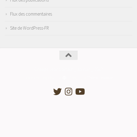
Flux des commentaires
Site de WordPress-FR
Collège Jean Lartaut _ Jarnac _ 2017
Fièrement propulsé par
- Conçu par
Thème Hueman