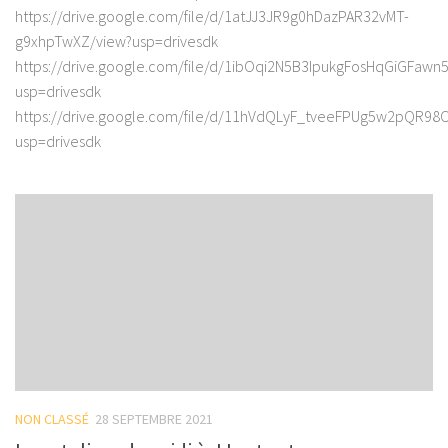
https://drive.google.com/file/d/1atJJ3JR9g0hDazPAR32vMT-
g9xhpTwXZ/view?usp=drivesdk
https://drive.google.com/file/d/1ibOqi2N5B3IpukgFosHqGiGFawn
usp=drivesdk
https://drive.google.com/file/d/11hVdQLyF_tveeFPUg5w2pQR9
usp=drivesdk
NON CLASSÉ
28 SEPTEMBRE 2021