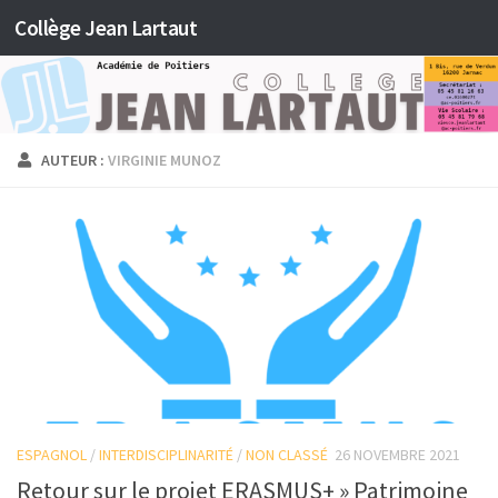
Collège Jean Lartaut
Skip to content
AUTEUR :
VIRGINIE MUNOZ
ESPAGNOL
/
INTERDISCIPLINARITÉ
/
NON CLASSÉ
26 NOVEMBRE 2021
Retour sur le projet ERASMUS+ » Patrimoine