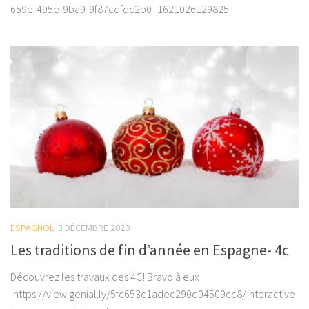
659e-495e-9ba9-9f87cdfdc2b0_1621026129825
ESPAGNOL
3 DÉCEMBRE 2020
Les traditions de fin d’année en Espagne- 4c
Découvrez les travaux des 4C! Bravo à eux
!https://view.genial.ly/5fc653c1adec290d04509cc8/interactive-