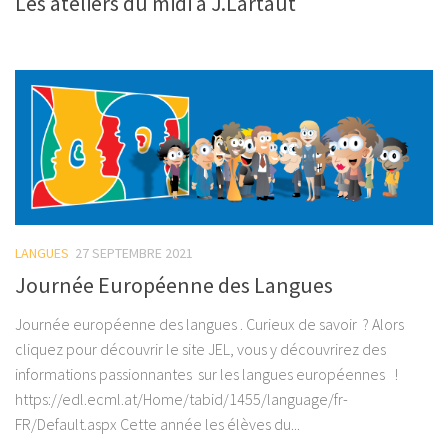
Les ateliers du midi à J.Lartaut
LANGUES
27 SEPTEMBRE 2021
Journée Européenne des Langues
Journée européenne des langues . Curieux de savoir ? Alors
cliquez pour découvrir le site JEL, vous y découvrirez des
informations passionnantes sur les langues européennes !
https://edl.ecml.at/Home/tabid/1455/language/fr-
FR/Default.aspx Cette année les élèves du...