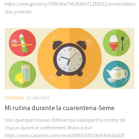
https://view.genial.ly/5f5fb3be79626a0d71282532/presentation-
dias-y-meses...
ESPAGNOL
10 JUIN 2020
Mi rutina durante la cuarentena-5eme
Voici quelques travaux d’élèves qui expliquent la routine de
chacun durant le confinement. Bravo à eux!
https://www.calameo.com/read/0063150578e93b0da302f