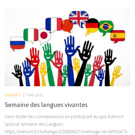
LANGUES
17 MAI 2021
Semaine des langues vivantes
Viens tester tes connaissances en participant au quiz Kahoot!
Spécial semaine des Langues…
https://kahoot.it/challenge/02889482?challenge-id=3ef3da73-