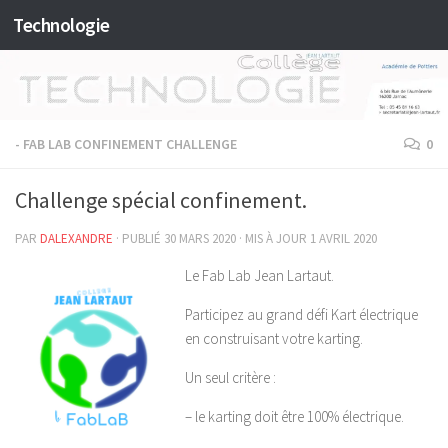
Technologie
Skip to content
- FAB LAB CONFINEMENT CHALLENGE
0
Challenge spécial confinement.
PAR
DALEXANDRE
· PUBLIÉ
30 MARS 2020
· MIS À JOUR
1 AVRIL 2020
Le Fab Lab Jean Lartaut.
Participez au grand défi Kart électrique
en construisant votre karting.
Un seul critère :
– le karting doit être 100% électrique.