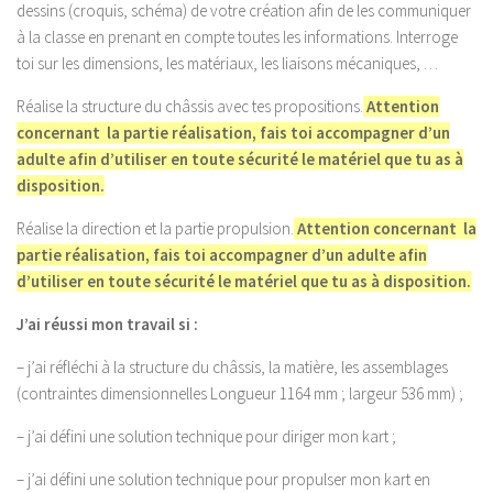
dessins (croquis, schéma) de votre création afin de les communiquer
à la classe en prenant en compte toutes les informations. Interroge
toi sur les dimensions, les matériaux, les liaisons mécaniques, …
Réalise la structure du châssis avec tes propositions.
Attention
concernant la partie réalisation, fais toi accompagner d’un
adulte afin d’utiliser en toute sécurité le matériel que tu as à
disposition.
Réalise la direction et la partie propulsion.
Attention concernant la
partie réalisation, fais toi accompagner d’un adulte afin
d’utiliser en toute sécurité le matériel que tu as à disposition.
J’ai réussi mon travail si :
– j’ai réfléchi à la structure du châssis, la matière, les assemblages
(contraintes dimensionnelles Longueur 1164 mm ; largeur 536 mm) ;
– j’ai défini une solution technique pour diriger mon kart ;
– j’ai défini une solution technique pour propulser mon kart en