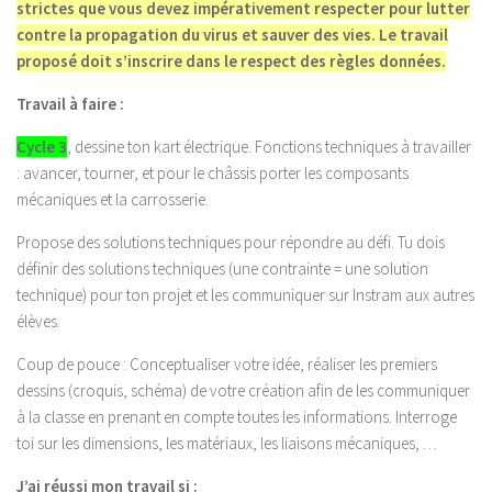
strictes que vous devez impérativement respecter pour lutter
contre la propagation du virus et sauver des vies. Le travail
proposé doit s’inscrire dans le respect des règles données.
Travail à faire :
Cycle 3
, dessine ton kart électrique. Fonctions techniques à travailler
: avancer, tourner, et pour le châssis p
orter les composants
mécaniques et la carrosserie.
Propose des solutions techniques pour répondre au défi. Tu dois
définir des solutions techniques
(une contrainte = une solution
technique)
pour ton projet et les communiquer sur Instram aux autres
élèves.
Coup de pouce
: Conceptualiser votre idée, réaliser les premiers
dessins (croquis, schéma) de votre création afin de les communiquer
à la classe en prenant en compte toutes les informations. Interroge
toi sur les dimensions, les matériaux, les liaisons mécaniques, …
J’ai réussi mon travail si :