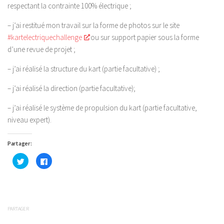
respectant la contrainte 100% électrique ;
– j’ai restitué mon travail sur la forme de photos sur le site
#kartelectriquechallenge
ou sur support papier sous la forme
d’une revue de projet ;
– j’ai réalisé la structure du kart (partie facultative) ;
– j’ai réalisé la direction (partie facultative);
– j’ai réalisé le système de propulsion du kart (partie facultative,
niveau expert).
Partager :
Cliquez
Cliquez
pour
pour
partager
partager
sur
sur
Twitter(ouvre
Facebook(ouvre
dans
dans
une
une
nouvelle
nouvelle
fenêtre)
fenêtre)
PARTAGER