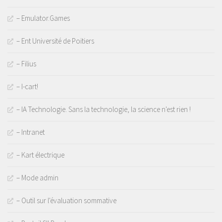
– Emulator.Games
– Ent Université de Poitiers
– Filius
– I-cart!
– IA Technologie. Sans la technologie, la science n'est rien !
– Intranet
– Kart électrique
– Mode admin
– Outil sur l'évaluation sommative