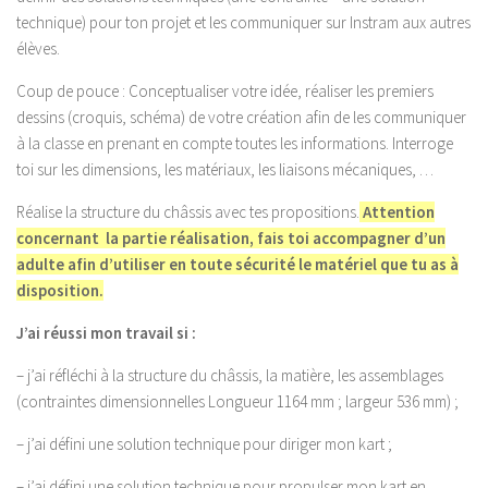
technique)
pour ton projet et les communiquer sur Instram aux autres
élèves.
Coup de pouce
: Conceptualiser votre idée, réaliser les premiers
dessins (croquis, schéma) de votre création afin de les communiquer
à la classe en prenant en compte toutes les informations. Interroge
toi sur les dimensions, les matériaux, les liaisons mécaniques, …
Réalise la structure du châssis avec tes propositions.
Attention
concernant la partie réalisation, fais toi accompagner d’un
adulte afin d’utiliser en toute sécurité le matériel que tu as à
disposition.
J’ai réussi mon travail si :
– j’ai réfléchi à la structure du châssis, la matière, les assemblages
(contraintes dimensionnelles Longueur 1164 mm ; largeur 536 mm) ;
– j’ai défini une solution technique pour diriger mon kart ;
– j’ai défini une solution technique pour propulser mon kart en