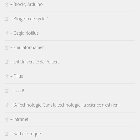
– Blocky Arduino
– Blog Fin de cycle 4
– Cegid Notilus
– Emulator.Games
– Ent Université de Poitiers
– Filius
– I-cart!
– IA Technologie. Sans la technologie, la science n'est rien !
– Intranet
– Kart électrique