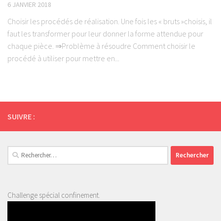
6 JANVIER 2018
Choisir les procédés de réalisation. Une fois les « bruts »choisis, il
faut les transformer pour leur donner la forme attendue pour
chaque pièce. ⇒Problème à résoudre Comment choisir le
procédé à utiliser pour mettre en...
SUIVRE :
Rechercher :
Challenge spécial confinement.