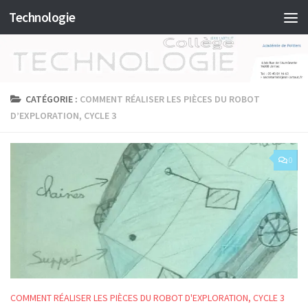
Technologie
Skip to content
CATÉGORIE :
COMMENT RÉALISER LES PIÈCES DU ROBOT
D’EXPLORATION, CYCLE 3
0
COMMENT RÉALISER LES PIÈCES DU ROBOT D'EXPLORATION, CYCLE 3